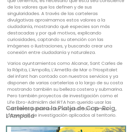
que tenemos, es necesario que ésta sea consciente
de los valores que los definen y de sus
singularidades. A través de las carteleras
divulgativas aproximamos estos valores a la
ciudadanía, mostrando qué especies son más
destacadas y por qué motivos, explicando
curiosidades, captando su atención con las
imágenes o ilustraciones, y buscando crear una
conexión entre ciudadanía y naturaleza.
Varios ayuntamientos como Alcanar, Sant Carles de
la Ràpita, L’Ampolla, L’Ametlla de Mar o l’Hospitalet
del infant han contado con nuestros servicios y ya
disponen de varias cartelerías a lo largo de su costa
mostrando también su belleza costera y submarina.
Pero también proyectos de investigación como el
Life Ebro-Admiclim del IRTA han querido usar las
Cartelera para la Platja de Cap-Roig,
carteleras para mostrar los resultados de sus
L'Ampolla
proyectos de investigación aplicados al territorio.